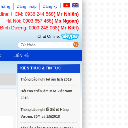
 hàng
Đăng nhập
Đăng ký
tline: HCM: 0938 244 568
( Mr Nhiên)
Hà Nội: 0903 657 468
( Ms Ngoan)
Bình Dương: 0909 248 068
( Mr Kiệt)
Chat Online:
C
LIÊN HỆ
KIẾN THỨC & TIN TỨC
Thông báo nghỉ tết âm lịch 2019
Hội chợ triển lãm MTA Việt Nam
2018
Thông báo nghỉ lễ Giỗ tổ Hùng
Vương, 30/4 và 1/5/2018