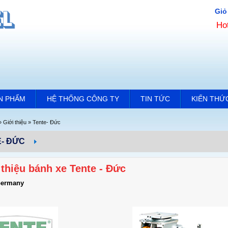
Giỏ
Ho
N PHẨM
HỆ THỐNG CÔNG TY
TIN TỨC
KIẾN THỨ
»
Giới thiệu
»
Tente- Đức
- ĐỨC
 thiệu bánh xe Tente - Đức
Germany