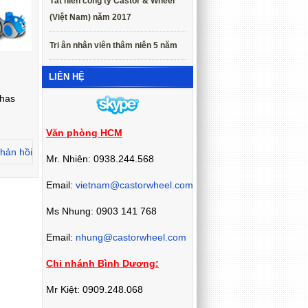
Tất niên công ty Castor & Wheel
(Việt Nam) năm 2017
Tri ân nhân viên thâm niên 5 năm
LIÊN HỆ
 has
Văn phòng HCM
hản hồi
Mr. Nhiên: 0938.244.568
Email:
vietnam@castorwheel.com
Ms Nhung: 0903 141 768
Email:
nhung@castorwheel.com
Chi nhánh Bình Dương:
Mr Kiệt: 0909.248.068