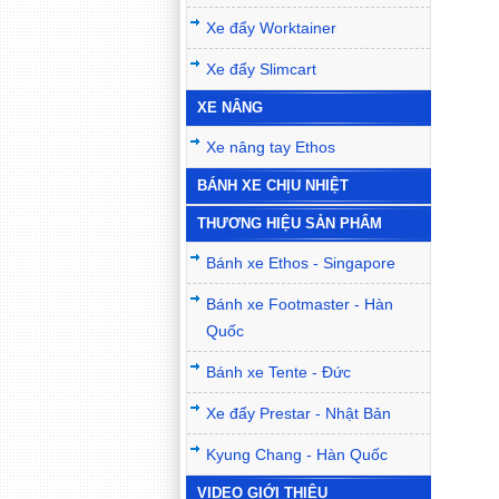
Xe đẩy Worktainer
Xe đẩy Slimcart
XE NÂNG
Xe nâng tay Ethos
BÁNH XE CHỊU NHIỆT
THƯƠNG HIỆU SẢN PHẨM
Bánh xe Ethos - Singapore
Bánh xe Footmaster - Hàn
Quốc
Bánh xe Tente - Đức
Xe đẩy Prestar - Nhật Bản
Kyung Chang - Hàn Quốc
VIDEO GIỚI THIỆU