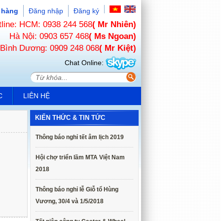
 hàng
Đăng nhập
Đăng ký
tline: HCM: 0938 244 568
( Mr Nhiên)
Hà Nội: 0903 657 468
( Ms Ngoan)
Bình Dương: 0909 248 068
( Mr Kiệt)
Chat Online:
C
LIÊN HỆ
KIẾN THỨC & TIN TỨC
Thông báo nghỉ tết âm lịch 2019
Hội chợ triển lãm MTA Việt Nam
2018
Thông báo nghỉ lễ Giỗ tổ Hùng
Vương, 30/4 và 1/5/2018