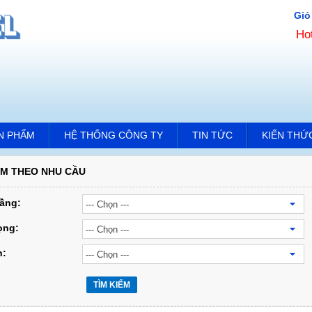
Giỏ
Ho
N PHẨM
HỆ THỐNG CÔNG TY
TIN TỨC
KIẾN THỨ
ẾM THEO NHU CẦU
tầng:
rọng:
h:
TÌM KIẾM