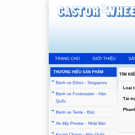
TRANG CHỦ
GIỚI THIỆU
SẢ
THƯƠNG HIỆU SẢN PHẨM
TÌM KI
Bánh xe Ethos - Singapore
Loại 
Bánh xe Footmaster - Hàn
Tải t
Quốc
Phan
Bánh xe Tente - Đức
Xe đẩy Prestar - Nhật Bản
Kyung Chang - Hàn Quốc