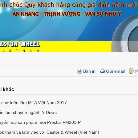
Bản in
Gửi email
P
i khác
 chợ triển lãm MTA Việt Nam 2017
iển lãm chuyên ngành Y Dược
uyến mãi sản phẩm mới Prestar PM201-P
k thăm và làm việc với Castor & Wheel (Việt Nam)