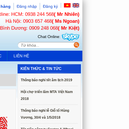
 hàng
Đăng nhập
Đăng ký
tline: HCM: 0938 244 568
( Mr Nhiên)
Hà Nội: 0903 657 468
( Ms Ngoan)
Bình Dương: 0909 248 068
( Mr Kiệt)
Chat Online:
C
LIÊN HỆ
KIẾN THỨC & TIN TỨC
Thông báo nghỉ tết âm lịch 2019
Hội chợ triển lãm MTA Việt Nam
2018
Thông báo nghỉ lễ Giỗ tổ Hùng
Vương, 30/4 và 1/5/2018