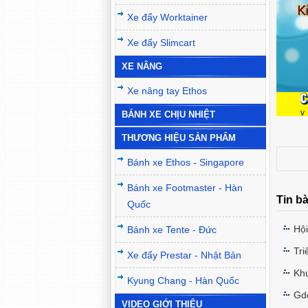
Xe đẩy Worktainer
Xe đẩy Slimcart
XE NÂNG
Xe nâng tay Ethos
BÁNH XE CHỊU NHIỆT
THƯƠNG HIỆU SẢN PHẨM
Bánh xe Ethos - Singapore
Bánh xe Footmaster - Hàn
Tin bà
Quốc
Hội
Bánh xe Tente - Đức
Tr
Xe đẩy Prestar - Nhật Bản
Kh
Kyung Chang - Hàn Quốc
Gdo
VIDEO GIỚI THIỆU