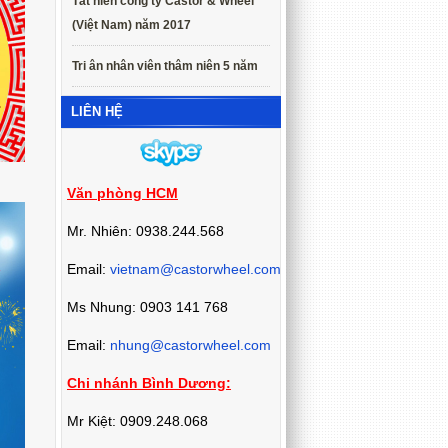
Tất niên công ty Castor & Wheel
(Việt Nam) năm 2017
Tri ân nhân viên thâm niên 5 năm
LIÊN HỆ
Văn phòng HCM
Mr. Nhiên: 0938.244.568
Email:
vietnam@castorwheel.com
Ms Nhung: 0903 141 768
Email:
nhung@castorwheel.com
Chi nhánh Bình Dương:
Mr Kiệt: 0909.248.068