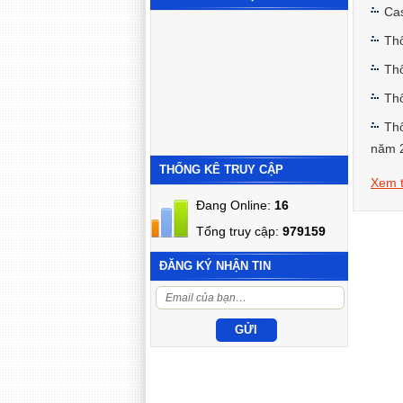
Ca
Thô
Thô
Thô
Thô
năm 
THỐNG KÊ TRUY CẬP
Xem t
Đang Online:
16
Tổng truy cập:
979159
ĐĂNG KÝ NHẬN TIN